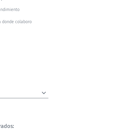
endimiento
a donde colaboro
rados: