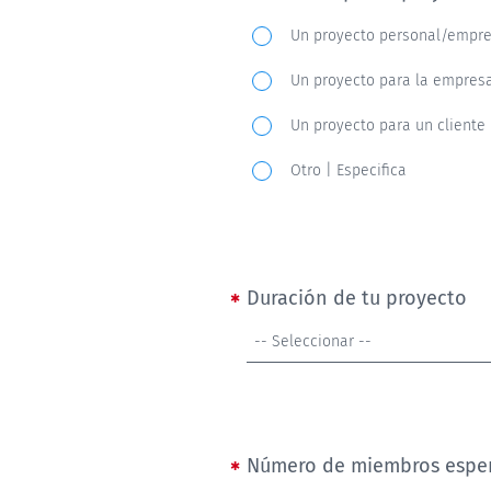
Indica
Un proyecto personal/empr
el
Un proyecto para la empres
tipo
de
Un proyecto para un cliente
proyecto
Otro | Especifica
que
necesitas
realizar:
Duración de tu proyecto
Duración
-- Seleccionar --
de
tu
proyecto
Número de miembros espe