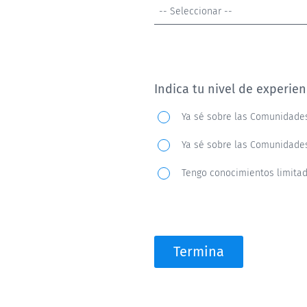
Número
-- Seleccionar --
de
miembros
esperados:
Indica tu nivel de experie
Indica
Ya sé sobre las Comunidades
tu
Ya sé sobre las Comunidades
nivel
de
Tengo conocimientos limita
experiencia
con
las
Termina
Comunidades
Online: